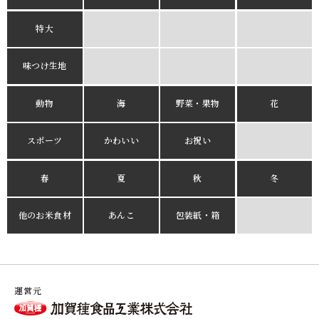
特大
味つけ生地
動物
海
野菜・果物
花
スポーツ
かわいい
お祝い
春
夏
秋
冬
他のお米食材
あんこ
包装紙・箱
運営元