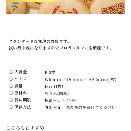
スタンダードな無地の丸形です。
浅い最中皮になりますのでフロランタンにも最適です。
〇 内容量
100枚
〇 サイズ
W65mm×D65mm×H9.5mm(1枚)
〇 容量
13cc(1枚)
〇 原材料
もち米(国産)
〇 賞味期限
製造日より270日
〇 保存方法
直射日光、高温多湿を避けてください
こちらもおすすめ