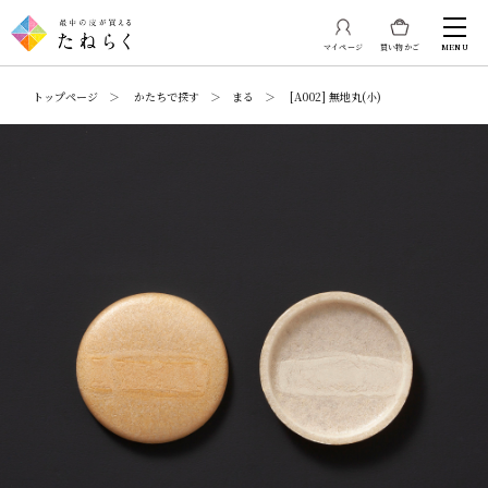
マイページ
買い物かご
MENU
トップページ ＞ かたちで探す ＞ まる ＞ [A002] 無地丸(小)