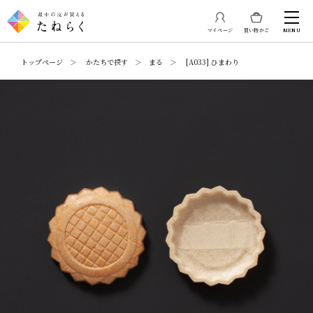
マイページ
買い物かご
MENU
トップページ ＞ かたちで探す ＞ まる ＞ [A033] ひまわり