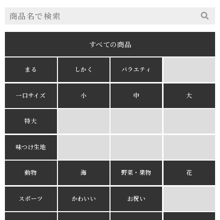
すべての商品
まる
しかく
バラエティ
一口サイズ
小
中
大
特大
味つけ生地
動物
海
野菜・果物
花
スポーツ
かわいい
お祝い