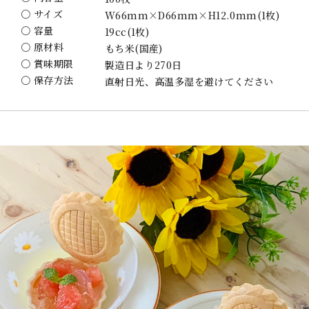
〇 サイズ
W66mm×D66mm×H12.0mm(1枚)
〇 容量
19cc(1枚)
〇 原材料
もち米(国産)
〇 賞味期限
製造日より270日
〇 保存方法
直射日光、高温多湿を避けてください