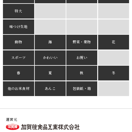
特大
味つけ生地
動物
海
野菜・果物
花
スポーツ
かわいい
お祝い
春
夏
秋
冬
他のお米食材
あんこ
包装紙・箱
運営元