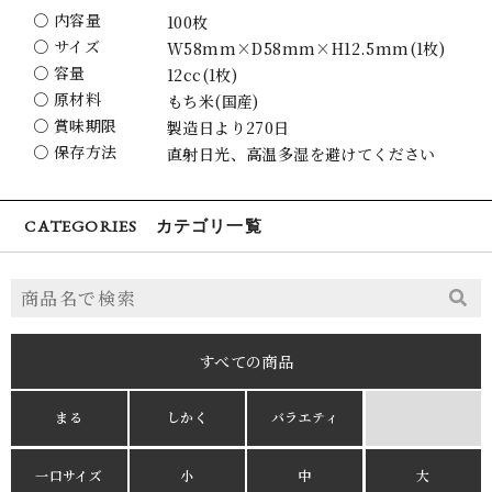
〇 内容量
100枚
〇 サイズ
W58mm×D58mm×H12.5mm(1枚)
〇 容量
12cc(1枚)
〇 原材料
もち米(国産)
〇 賞味期限
製造日より270日
〇 保存方法
直射日光、高温多湿を避けてください
CATEGORIES カテゴリ一覧
すべての商品
まる
しかく
バラエティ
一口サイズ
小
中
大