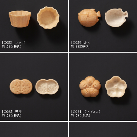
[C053] コッパ
[C059] ふぐ
¥3,780
(税込)
¥3,888
(税込)
[C065] 天使
[C084] さくら(大)
¥3,780
(税込)
¥3,780
(税込)