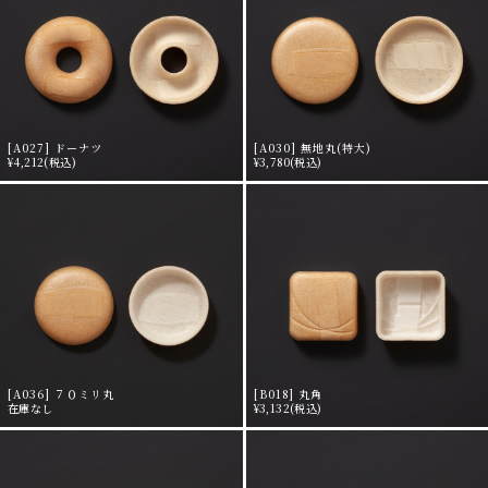
[A027] ドーナツ
[A030] 無地丸(特大)
¥4,212
(税込)
¥3,780
(税込)
[A036] ７０ミリ丸
[B018] 丸角
在庫なし
¥3,132
(税込)