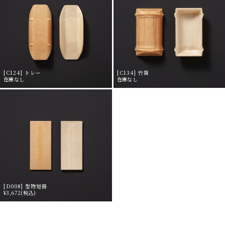
[C124] トレー
[C134] 竹筒
在庫なし
在庫なし
[D008] 型物短冊
¥3,672
(税込)