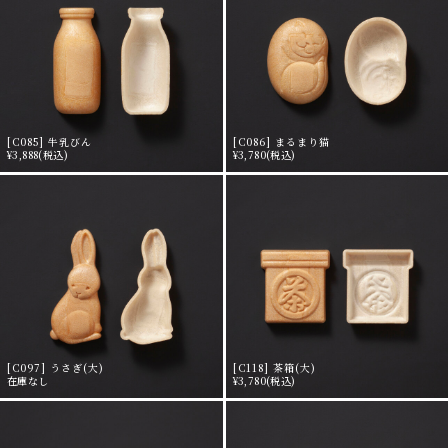
[C085] 牛乳びん
[C086] まるまり猫
¥3,888
(税込)
¥3,780
(税込)
[C097] うさぎ(大)
[C118] 茶箱(大)
在庫なし
¥3,780
(税込)