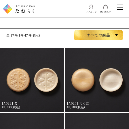
マイページ
買い物かご
並び替え
すべての商品
17件(1件-17件 表示)
[A022] 雪
[A023] えくぼ
¥3,780
(税込)
¥3,780
(税込)