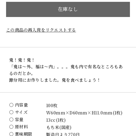
在庫なし
この商品の再入荷をリクエストする
鬼！鬼！鬼！
「鬼は～外、福は～内」。。。鬼も内で有名なところもあ
るのだとか。
節分用にお作りしました。鬼を食べましょう！
〇 内容量
100枚
〇 サイズ
W60mm×D60mm×H11.0mm(1枚)
〇 容量
13cc(1枚)
〇 原材料
もち米(国産)
〇 賞味期限
製造日より270日