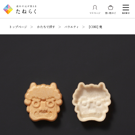
マイページ
買い物かご
MENU
トップページ ＞ かたちで探す ＞ バラエティ ＞ [C081] 鬼