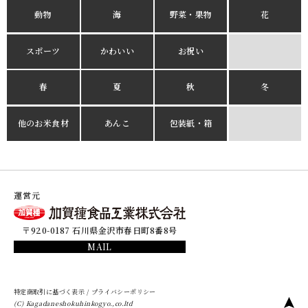
動物
海
野菜・果物
花
スポーツ
かわいい
お祝い
春
夏
秋
冬
他のお米食材
あんこ
包装紙・箱
運営元
〒920-0187 石川県金沢市春日町8番8号
MAIL
特定商取引に基づく表示
/
プライバシーポリシー
(C) Kagadaneshokuhinkogyo.,co.ltd