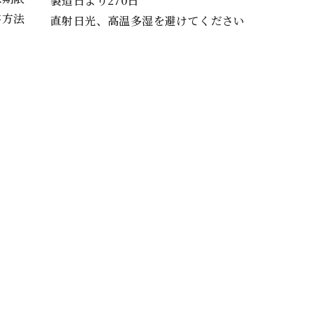
製造日より270日
存方法
直射日光、高温多湿を避けてください