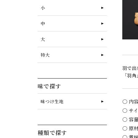
小
中
大
特大
羽で出
「羽角
味で探す
〇 内
味つけ生地
〇 サ
〇 容
〇 原
種類で探す
〇 賞