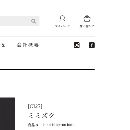
マイページ
買い物かご
わせ
会社概要
[C127]
ミミズク
商品コード：010094001000