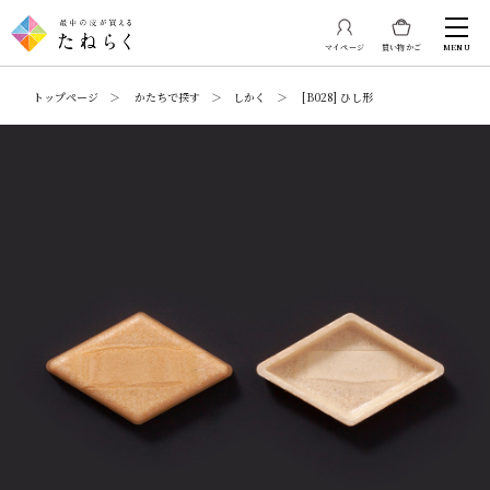
マイページ
買い物かご
MENU
トップページ ＞ かたちで探す ＞ しかく ＞ [B028] ひし形