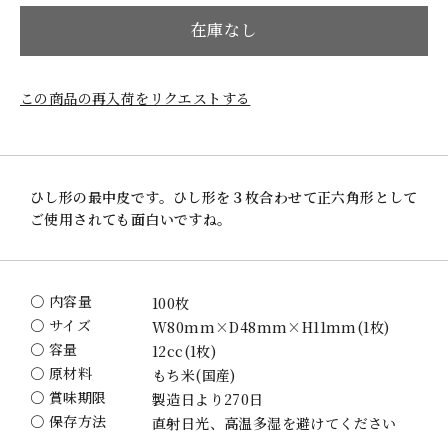
在庫なし
この商品の再入荷をリクエストする
ひし形の最中皮です。ひし形を３枚合わせて正六角形として
ご使用されても面白いですね。
〇 内容量
100枚
〇 サイズ
W80mm×D48mm×H11mm(1枚)
〇 容量
12cc(1枚)
〇 原材料
もち米(国産)
〇 賞味期限
製造日より270日
〇 保存方法
直射日光、高温多湿を避けてください