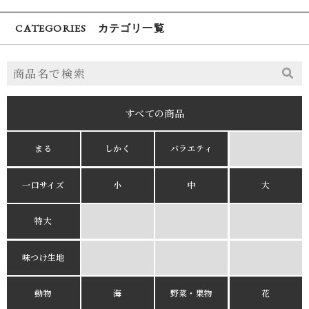
CATEGORIES カテゴリ一覧
すべての商品
まる
しかく
バラエティ
一口サイズ
小
中
大
特大
味つけ生地
動物
海
野菜・果物
花