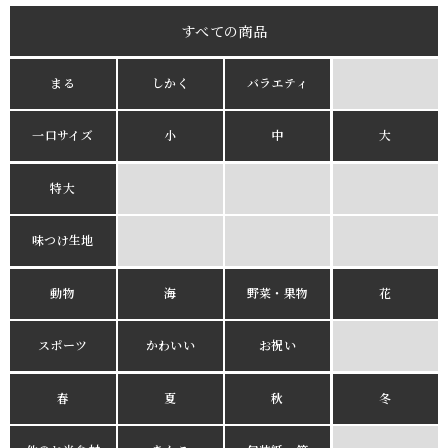
すべての商品
まる
しかく
バラエティ
一口サイズ
小
中
大
特大
味つけ生地
動物
海
野菜・果物
花
スポーツ
かわいい
お祝い
春
夏
秋
冬