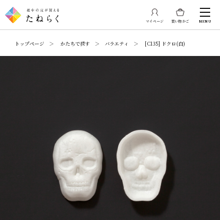
マイページ
買い物かご
MENU
トップページ ＞ かたちで探す ＞ バラエティ ＞ [C135] ドクロ(白)