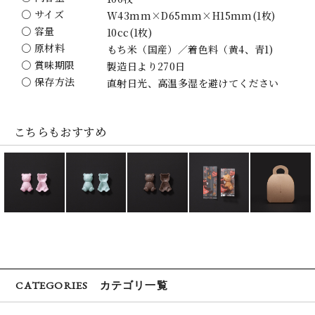
〇 サイズ
W43mm×D65mm×H15mm(1枚)
〇 容量
10cc(1枚)
〇 原材料
もち米（国産）／着色料（黄4、青1)
〇 賞味期限
製造日より270日
〇 保存方法
直射日光、高温多湿を避けてください
こちらもおすすめ
CATEGORIES カテゴリ一覧