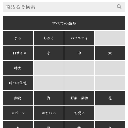
すべての商品
まる
しかく
バラエティ
一口サイズ
小
中
大
特大
味つけ生地
動物
海
野菜・果物
花
スポーツ
かわいい
お祝い
春
夏
秋
冬