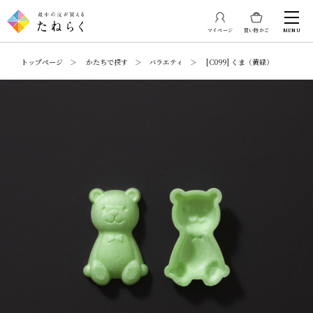
マイページ
買い物かご
MENU
トップページ ＞ かたちで探す ＞ バラエティ ＞ [C099] くま（黄緑）