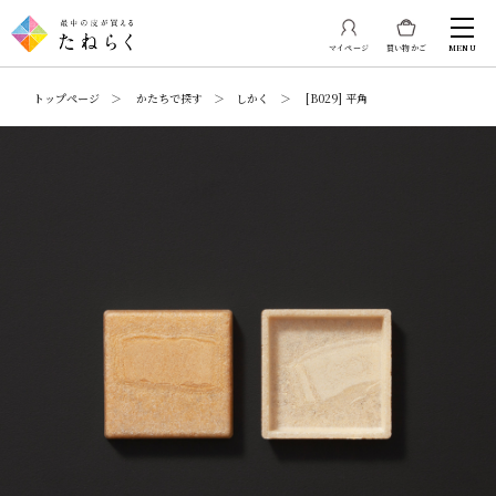
マイページ
買い物かご
MENU
トップページ ＞ かたちで探す ＞ しかく ＞ [B029] 平角