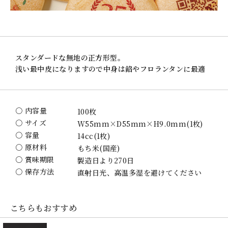
スタンダードな無地の正方形型。
浅い最中皮になりますので中身は餡やフロランタンに最適
〇 内容量
100枚
〇 サイズ
W55mm×D55mm×H9.0mm(1枚)
〇 容量
14cc(1枚)
〇 原材料
もち米(国産)
〇 賞味期限
製造日より270日
〇 保存方法
直射日光、高温多湿を避けてください
こちらもおすすめ