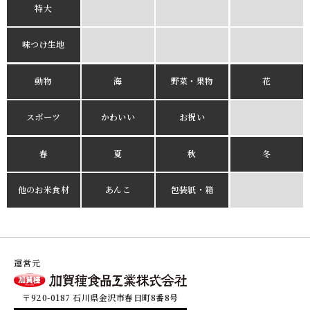
特大
味つけ生地
動物
海
野菜・果物
花
スポーツ
かわいい
お祝い
春
夏
秋
冬
他のお米食材
あんこ
包装紙・箱
運営元
〒920-0187 石川県金沢市春日町8番8号