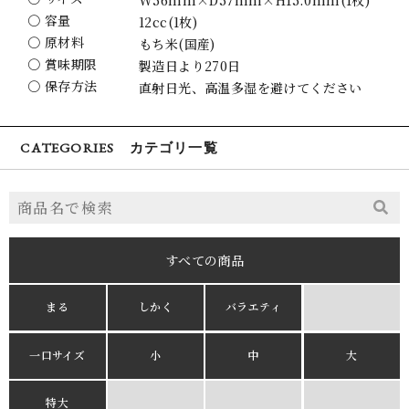
〇 容量
12cc(1枚)
〇 原材料
もち米(国産)
〇 賞味期限
製造日より270日
〇 保存方法
直射日光、高温多湿を避けてください
CATEGORIES カテゴリ一覧
すべての商品
まる
しかく
バラエティ
一口サイズ
小
中
大
特大