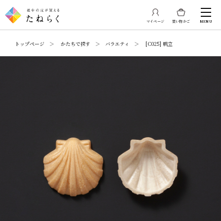
マイページ
買い物かご
MENU
トップページ ＞ かたちで探す ＞ バラエティ ＞ [C025] 帆立