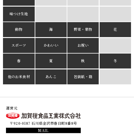
味つけ生地
動物
海
野菜・果物
花
スポーツ
かわいい
お祝い
春
夏
秋
冬
他のお米食材
あんこ
包装紙・箱
運営元
〒920-0187 石川県金沢市春日町8番8号
MAIL