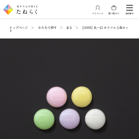
マイページ
買い物かご
MENU
トップページ ＞ かたちで探す ＞ まる ＞ [A001] 丸一口 カラフル５色セッ
ト