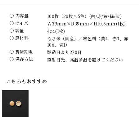
〇 内容量
100枚（20枚×5色）(白/赤/黄/緑/紫)
〇 サイズ
W39mm×D39mm×H10.5mm(1枚)
〇 容量
4cc(1枚)
〇 原材料
もち米（国産）／着色料（黄4、赤3、赤
106、青1）
〇 賞味期限
製造日より270日
〇 保存方法
直射日光、高温多湿を避けてください
こちらもおすすめ