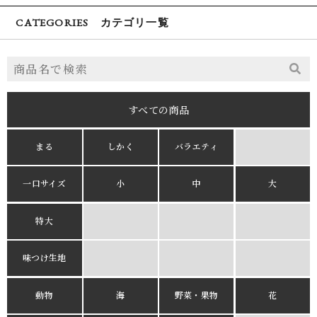
CATEGORIES カテゴリ一覧
すべての商品
まる
しかく
バラエティ
一口サイズ
小
中
大
特大
味つけ生地
動物
海
野菜・果物
花