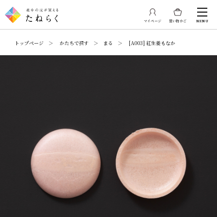
マイページ
買い物かご
MENU
トップページ ＞ かたちで探す ＞ まる ＞ [A003] 紅生姜もなか