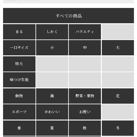
すべての商品
まる
しかく
バラエティ
一口サイズ
小
中
大
特大
味つけ生地
動物
海
野菜・果物
花
スポーツ
かわいい
お祝い
春
夏
秋
冬