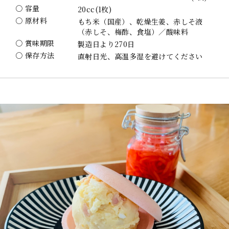
〇 容量
20cc(1枚)
〇 原材料
もち米（国産）、乾燥生姜、赤しそ液
（赤しそ、梅酢、食塩）／酸味料
〇 賞味期限
製造日より270日
〇 保存方法
直射日光、高温多湿を避けてください