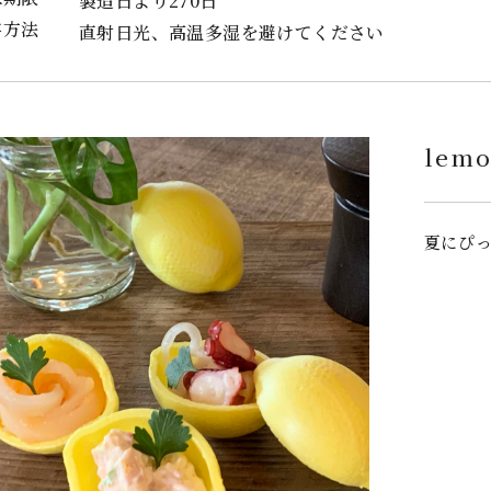
製造日より270日
存方法
直射日光、高温多湿を避けてください
lemo
夏にぴ