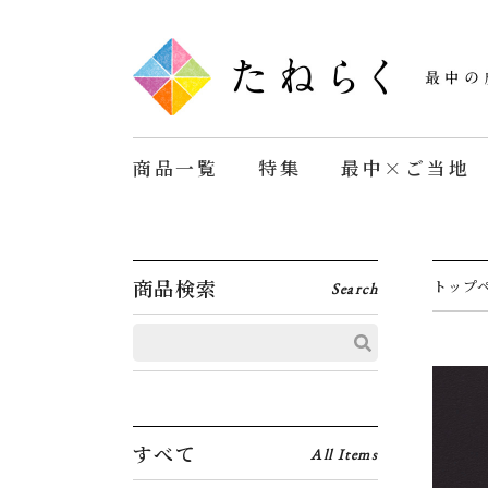
商品一覧
特集
最中×ご当地
商品検索
トップペ
Search
すべて
All Items