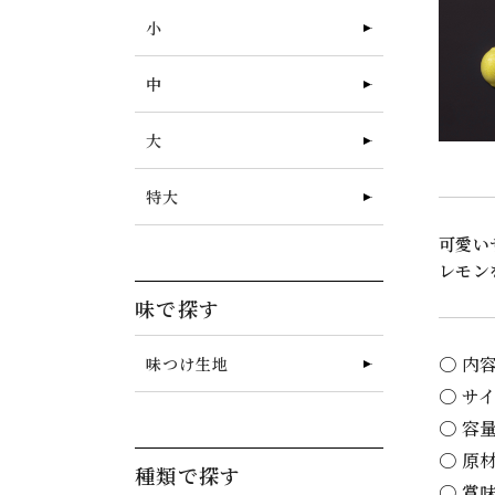
小
中
大
特大
可愛い
レモン
味で探す
〇 内
味つけ生地
〇 サ
〇 容
〇 原
種類で探す
〇 賞