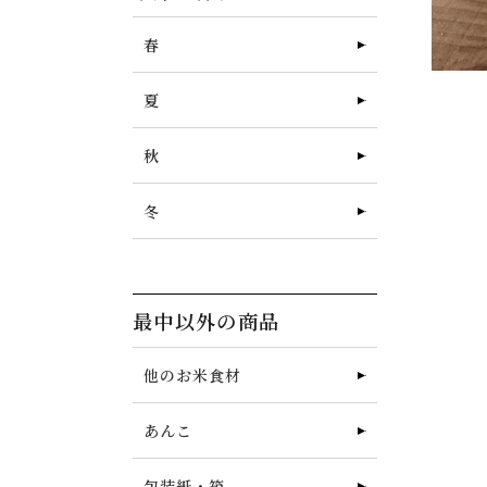
春
夏
秋
冬
最中以外の商品
他のお米食材
あんこ
包装紙・箱