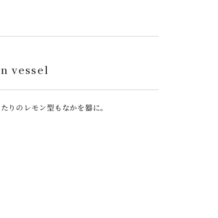
n vessel
ったりのレモン型もなかを器に。