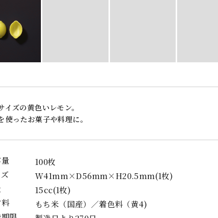
サイズの黄色いレモン。
を使ったお菓子や料理に。
容量
100枚
イズ
W41mm×D56mm×H20.5mm(1枚)
量
15cc(1枚)
材料
もち米（国産）／着色料（黄4)
味期限