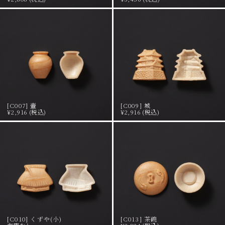
[C007] 壷
[C009] 城
¥2,916 (税込)
¥2,916 (税込)
[C010] くずや(小)
[C013] 茶碗