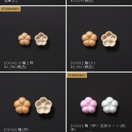
在庫なし
¥3,024 (税込)
[C014] 小梅２号
[C015] 梅(小)
¥2,700 (税込)
¥2,916 (税込)
[C016] 梅（中）紅白セット(白/
[C016] 梅(中)
赤)