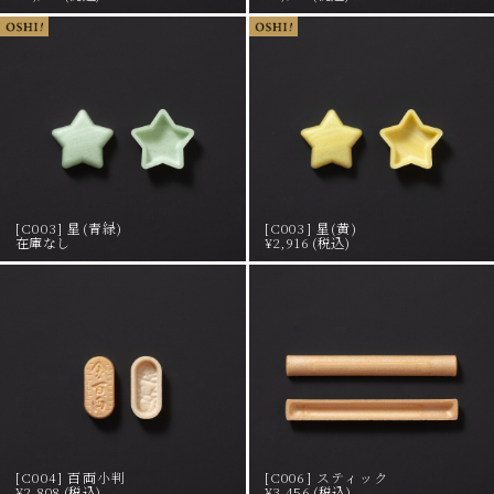
[C003] 星(青緑)
[C003] 星(黄)
在庫なし
¥2,916 (税込)
[C004] 百両小判
[C006] スティック
¥2,808 (税込)
¥3,456 (税込)