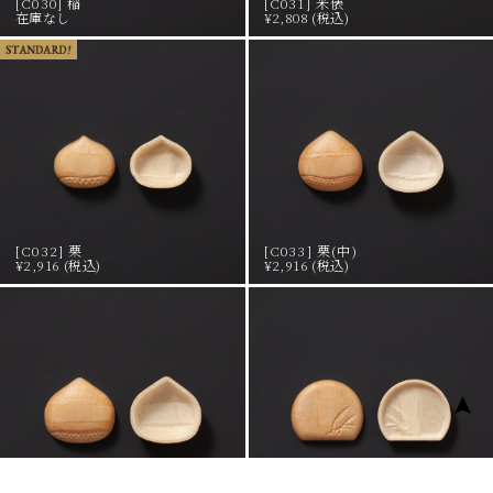
[C030] 稲
[C031] 米俵
在庫なし
¥2,808 (税込)
[C032] 栗
[C033] 栗(中)
¥2,916 (税込)
¥2,916 (税込)