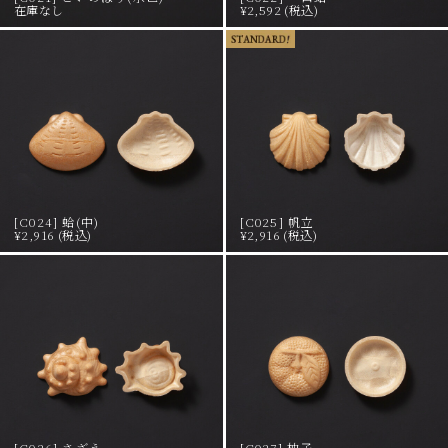
在庫なし
¥2,592 (税込)
[C024] 蛤(中)
[C025] 帆立
¥2,916 (税込)
¥2,916 (税込)
[C026] さざえ
[C027] 柚子