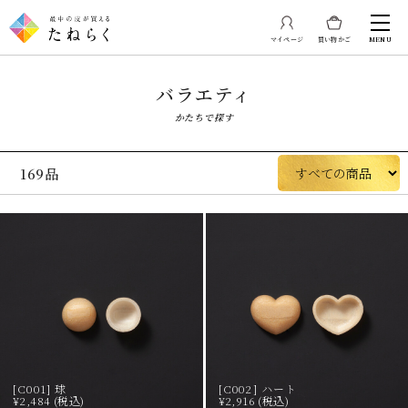
マイページ
買い物かご
MENU
バラエティ
かたちで探す
169品
[C001] 球
[C002] ハート
¥2,484 (税込)
¥2,916 (税込)