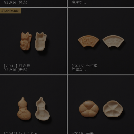
¥2,916 (税込)
在庫なし
[C044] 招き猫
[C045] 松竹梅
¥2,916 (税込)
在庫なし
[C046] ひょうたん
[C049] 平梅