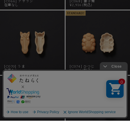
[C066] アザラシ
[C068] 獅子舞
在庫なし
¥2,916 (税込)
[C070] うま
[C074] ひつじ
在庫なし
¥2,808 (税込)