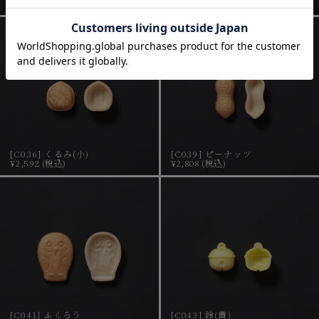
在庫なし
在庫なし
[C036] くるみ(小)
[C039] ピーナッツ
¥2,592 (税込)
¥2,808 (税込)
[C041] ふくろう
[C043] 鈴(黄)