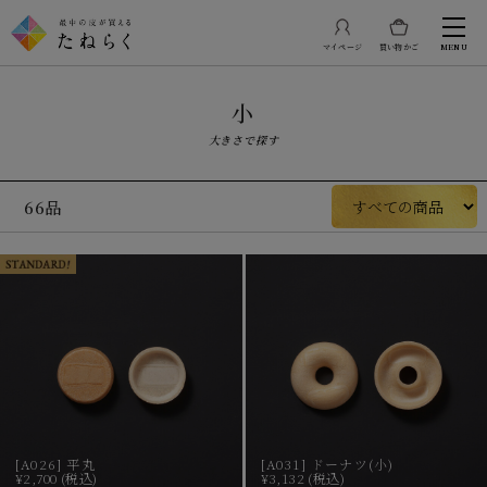
マイページ
買い物かご
MENU
小
大きさで探す
66品
[A026] 平丸
[A031] ドーナツ(小)
¥2,700 (税込)
¥3,132 (税込)