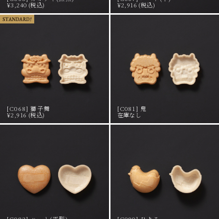
¥3,240 (税込)
¥2,916 (税込)
[C068] 獅子舞
[C081] 鬼
¥2,916 (税込)
在庫なし
[C082] ハート(平型)
[C090] ひよこ