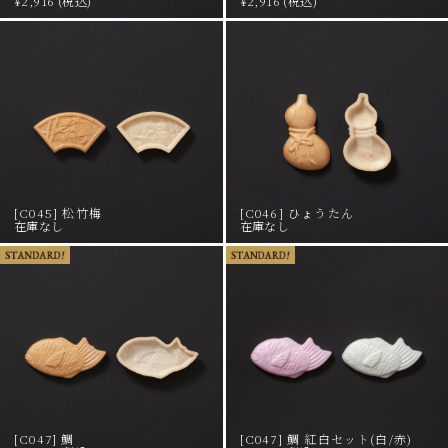
¥2,916 (税込)
¥2,916 (税込)
[C045] 松竹梅
[C046] ひょうたん
在庫なし
在庫なし
[C047] 鯛
[C047] 鯛 紅白セット(白/赤)