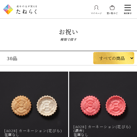
マイページ
買い物かご
MENU
お祝い
種類で探す
30品
[A028] カーネーション(花びら)
[A028] カーネーション(花びら)
(濃赤)
在庫なし
在庫なし