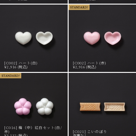
[C002] ハート(白)
[C002] ハート(赤)
¥2,916 (税込)
¥2,916 (税込)
[C016] 梅（中）紅白セット(白/
赤)
[C021] こいのぼり
¥3,132 (税込)
在庫なし