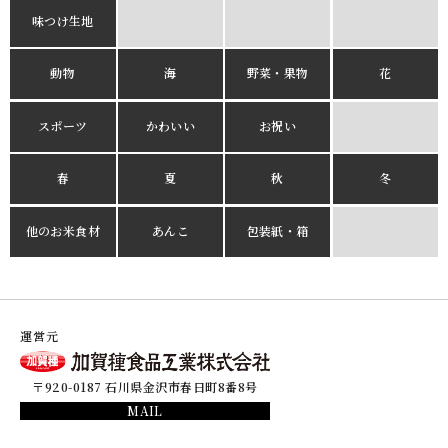
味つけ生地
動物
海
野菜・果物
花
スポーツ
かわいい
お祝い
春
夏
秋
冬
他のお米食材
あんこ
包装紙・箱
運営元
〒920-0187 石川県金沢市春日町8番8号
MAIL