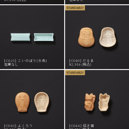
[C021] こいのぼり(水色)
[C040] だるま
在庫なし
¥2,916 (税込)
[C041] ふくろう
[C044] 招き猫