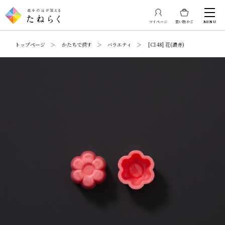
マイページ
買い物かご
MENU
トップページ ＞ かたちで探す ＞ バラエティ ＞ [C148] 花(濃赤)