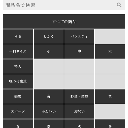
すべての商品
まる
しかく
バラエティ
一口サイズ
小
中
大
特大
味つけ生地
動物
海
野菜・果物
花
スポーツ
かわいい
お祝い
春
夏
秋
冬