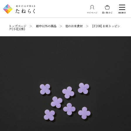
マイページ
買い物かご
MENU
トップページ ＞ 最中以外の商品 ＞ 他のお米食材 ＞ [F208] お米トッピン
グ(小花)(紫)