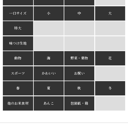
一口サイズ
小
中
大
特大
味つけ生地
動物
海
野菜・果物
花
スポーツ
かわいい
お祝い
春
夏
秋
冬
他のお米食材
あんこ
包装紙・箱