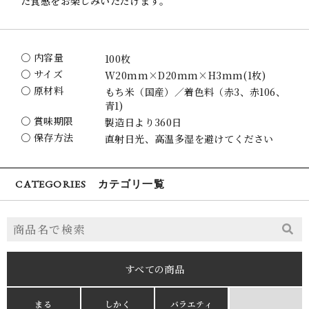
た食感をお楽しみいただけます。
〇 内容量
100枚
〇 サイズ
W20mm×D20mm×H3mm(1枚)
〇 原材料
もち米（国産）／着色料（赤3、赤106、
青1)
〇 賞味期限
製造日より360日
〇 保存方法
直射日光、高温多湿を避けてください
CATEGORIES カテゴリ一覧
すべての商品
まる
しかく
バラエティ